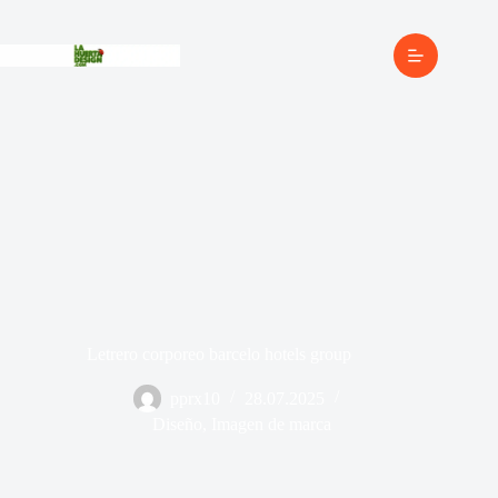
Letrero corporeo barcelo hotels group
pprx10
28.07.2025
Diseño
,
Imagen de marca