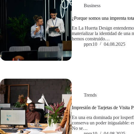
Business
¿Porque somos una imprenta tota
En La Huerta Design entendemos q
materializar la identidad de una m
hemos construido…
pprx10
04.08.2025
Trends
Impresión de Tarjetas de Visita 
En una era dominada por losperfile
conserva un poder inigualable: es
No se…
pprx10
04.08.2025