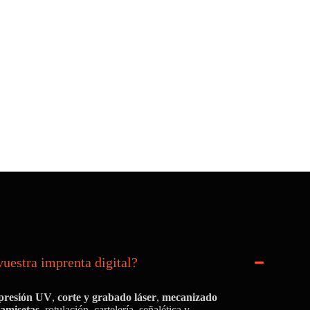
vuestra imprenta digital?
presión UV
,
corte y grabado láser
,
mecanizado
camisetas
, rotulación, cartelería, señalética y