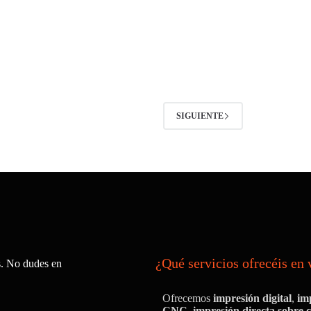
SIGUIENTE
¿Qué servicios ofrecéis en 
s. No dudes en
Ofrecemos
impresión digital
,
im
CNC
,
impresión directa sobre 