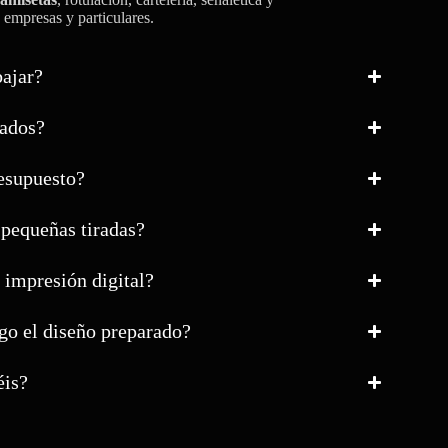
 empresas y particulares.
bajar?
zados?
resupuesto?
 pequeñas tiradas?
 impresión digital?
go el diseño preparado?
éis?