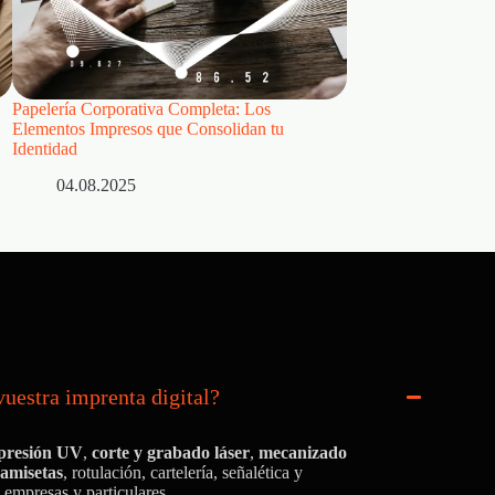
Papelería Corporativa Completa: Los
Impresión Offset vs.
Elementos Impresos que Consolidan tu
Elegir para Cada Tip
Identidad
04.08.2025
04.08.2025
vuestra imprenta digital?
presión UV
,
corte y grabado láser
,
mecanizado
camisetas
, rotulación, cartelería, señalética y
 empresas y particulares.