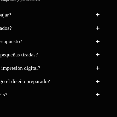
bajar?
zados?
resupuesto?
 pequeñas tiradas?
 impresión digital?
go el diseño preparado?
éis?