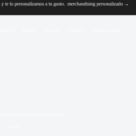
s y te lo personalízamos a tu gusto.
merchandising personalizado →
culación
Projects
Noticias
Contacto
Sobre nosotros
Habla Tan Alto Como el Producto
5
Trends