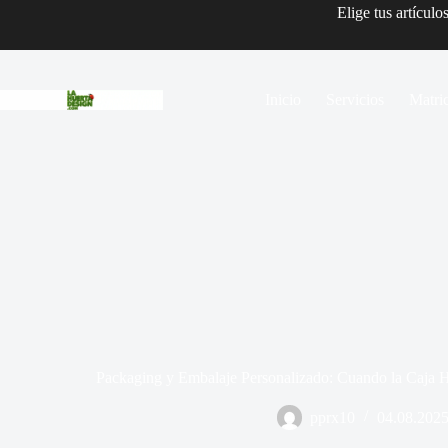
Elige tus artículo
Inicio
Servicios
Matri
Packaging y Embalaje Personalizado: Cuando la Caja 
pprx10
04.08.202