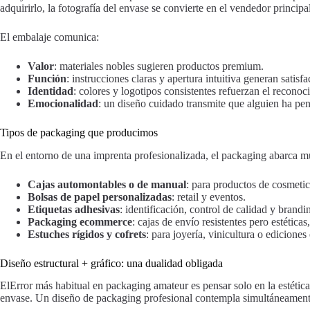
adquirirlo, la fotografía del envase se convierte en el vendedor principal
El embalaje comunica:
Valor
: materiales nobles sugieren productos premium.
Función
: instrucciones claras y apertura intuitiva generan satisfa
Identidad
: colores y logotipos consistentes refuerzan el recono
Emocionalidad
: un diseño cuidado transmite que alguien ha pen
Tipos de packaging que producimos
En el entorno de una imprenta profesionalizada, el packaging abarca mú
Cajas automontables o de manual
: para productos de cosmetic
Bolsas de papel personalizadas
: retail y eventos.
Etiquetas adhesivas
: identificación, control de calidad y brandi
Packaging ecommerce
: cajas de envío resistentes pero estéticas
Estuches rígidos y cofrets
: para joyería, vinicultura o ediciones
Diseño estructural + gráfico: una dualidad obligada
ElError más habitual en packaging amateur es pensar solo en la estética
envase. Un diseño de packaging profesional contempla simultáneament