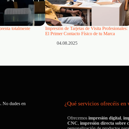
renta totalmente
Impresión de Tarjetas de Visita Profesionales:
El Primer Contacto Físico de tu Marca
04.08.2025
¿Qué servicios ofrecéis en 
s. No dudes en
Ofrecemos
impresión digital
,
im
CNC
,
impresión directa sobre 
personalización de productos para